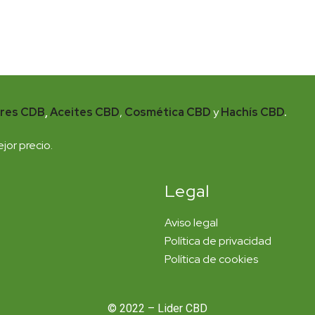
ores CDB
,
Aceites CBD
,
Cosmética CBD
y
Hachís CBD
.
jor precio.
Legal
Aviso legal
Política de privacidad
Política de cookies
© 2022 – Lider CBD