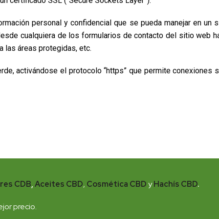
un certificado SSL (“Secure Sockets Layer”).
formación personal y confidencial que se pueda manejar en un 
sde cualquiera de los formularios de contacto del sitio web has
 las áreas protegidas, etc.
verde, activándose el protocolo “https” que permite conexiones
ores CDB
,
Aceites CBD
,
Cosmética CBD
y
Hachís CBD
.
jor precio.